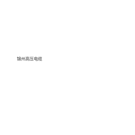
锦州高压电缆