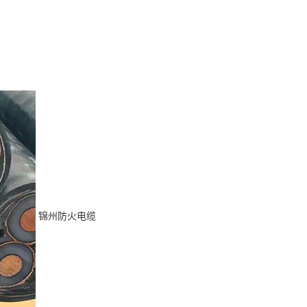
锦州防火电缆