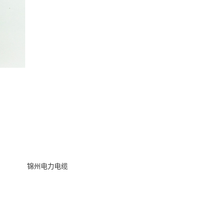
锦州电力电缆