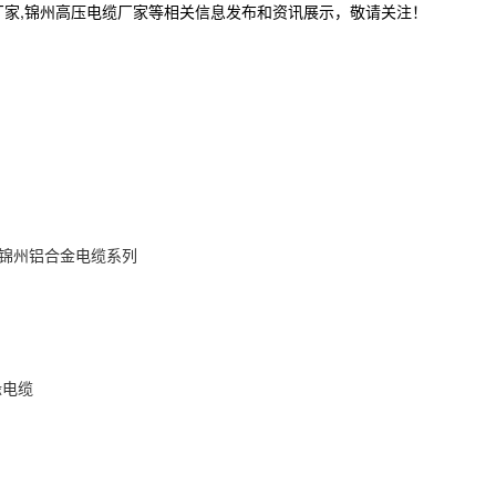
厂家,锦州高压电缆厂家等相关信息发布和资讯展示，敬请关注！
锦州铝合金电缆系列
缘电缆