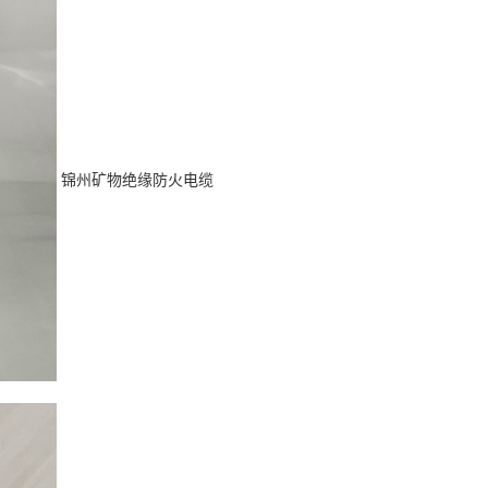
锦州矿物绝缘防火电缆