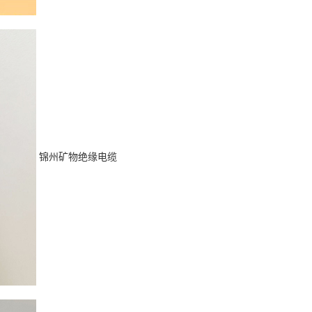
锦州矿物绝缘电缆